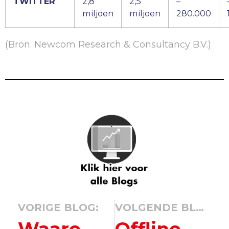
TWITTER
2,8
2,5
–
miljoen
miljoen
280.000
(Bron: Newcom Research & Consultancy B.V.)
VORIGE BLOG:
VOLGENDE BLOG:
Waarom nieuwsbrieven sturen nog steeds belangrijk is
Offline marketing effectief inzetten